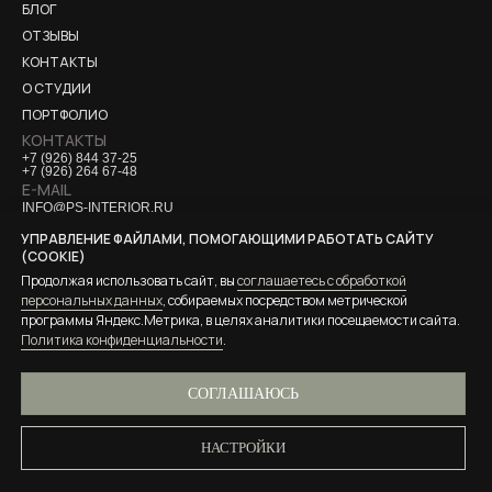
БЛОГ
ОТЗЫВЫ
КОНТАКТЫ
О СТУДИИ
ПОРТФОЛИО
КОНТАКТЫ
+7 (926) 844 37-25
+7 (926) 264 67-48
E-MAIL
INFO@PS-INTERIOR.RU
СВЯЗЬ В МЕССЕНДЖЕРАХ
УПРАВЛЕНИЕ ФАЙЛАМИ, ПОМОГАЮЩИМИ РАБОТАТЬ САЙТУ
НАПИСАТЬ В TELEGRAM →
(COOKIE)
НАПИСАТЬ В WHATSAPP →
СОЦ. СЕТИ
Продолжая использовать сайт, вы
соглашаетесь с обработкой
персональных данных
, собираемых посредством метрической
программы Яндекс.Метрика, в целях аналитики посещаемости сайта.
*запрещенная на территории
Политика конфиденциальности
.
Российской Федерации организация
Согласие на обработку персональных данных
Согласие на обработку специальных файлов
СОГЛАШАЮСЬ
Политика использования специальных файлов
Политика обработки персональных данных
НАСТРОЙКИ
ИП ПЛОТНИКОВА ТАТЬЯНА АНДРЕЕВНА