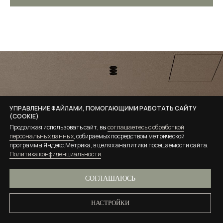
УПРАВЛЕНИЕ ФАЙЛАМИ, ПОМОГАЮЩИМИ РАБОТАТЬ САЙТУ
(COOKIE)
Продолжая использовать сайт, вы
соглашаетесь с обработкой
персональных данных
, собираемых посредством метрической
программы Яндекс.Метрика, в целях аналитики посещаемости сайта.
ПОДПИСЫВАЙТЕСЬ
Политика конфиденциальности
.
НА НАШ БЛОГ
СОГЛАШАЮСЬ
Несколько раз в месяц делимся новыми
НАСТРОЙКИ
статьями из блога, показываем кейсы
и анонсируем мероприятия, где можно