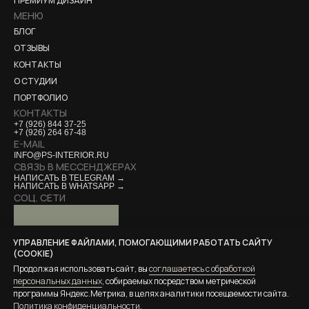
ПРЕМИУМ ДИЗАЙН
МЕНЮ
БЛОГ
ОТЗЫВЫ
КОНТАКТЫ
О СТУДИИ
ПОРТФОЛИО
КОНТАКТЫ
+7 (926) 844 37-25
+7 (926) 264 67-48
E-MAIL
INFO@PS-INTERIOR.RU
СВЯЗЬ В МЕССЕНДЖЕРАХ
НАПИСАТЬ В TELEGRAM →
НАПИСАТЬ В WHATSAPP →
СОЦ. СЕТИ
*запрещенная на территории
УПРАВЛЕНИЕ ФАЙЛАМИ, ПОМОГАЮЩИМИ РАБОТАТЬ САЙТУ
Российской Федерации организация
(COOKIE)
Согласие на обработку персональных данных
Согласие на обработку специальных файлов
Продолжая использовать сайт, вы
соглашаетесь с обработкой
персональных данных
, собираемых посредством метрической
Политика использования специальных файлов
программы Яндекс.Метрика, в целях аналитики посещаемости сайта.
Политика обработки персональных данных
Политика конфиденциальности
.