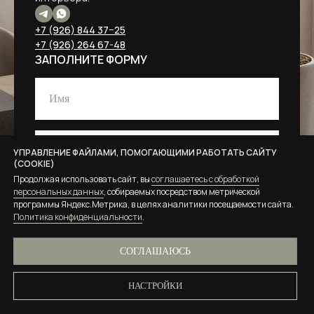
+7 (926) 844 37−25
+7 (926) 264 67-48
ЗАПОЛНИТЕ ФОРМУ
+7
УПРАВЛЕНИЕ ФАЙЛАМИ, ПОМОГАЮЩИМИ РАБОТАТЬ САЙТУ
(COOKIE)
Продолжая использовать сайт, вы
соглашаетесь с обработкой
Я соглашаюсь на
обработку персональных данных
персональных данных
, собираемых посредством метрической
в соответствии с
политикой конфиденциальности
.
программы Яндекс.Метрика, в целях аналитики посещаемости сайта.
Политика конфиденциальности
.
СОГЛАШАЮСЬ
ОСТАВИТЬ ЗАЯВКУ
НАСТРОЙКИ