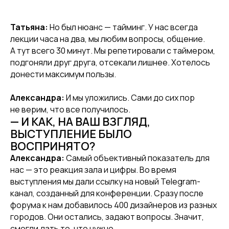
Татьяна:
Но был нюанс — тайминг. У нас всегда
лекции часа на два, мы любим вопросы, общение.
А тут всего 30 минут. Мы репетировали с таймером,
подгоняли друг друга, отсекали лишнее. Хотелось
донести максимум пользы.
Александра:
И мы уложились. Сами до сих пор
не верим, что все получилось.
— И КАК, НА ВАШ ВЗГЛЯД,
ВЫСТУПЛЕНИЕ БЫЛО
ВОСПРИНЯТО?
Александра:
Самый объективный показатель для
нас — это реакция зала и цифры. Во время
выступления мы дали ссылку на новый Telegram-
канал, созданный для конференции. Сразу после
форума к нам добавилось 400 дизайнеров из разных
городов. Они остались, задают вопросы. Значит,
смогли дать то, что нужно.