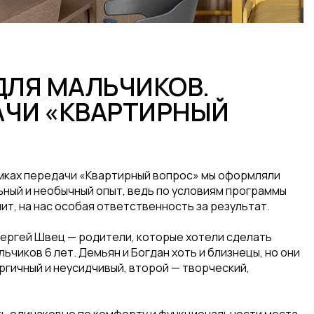
ДЛЯ МАЛЬЧИКОВ.
АЧИ «КВАРТИРНЫЙ
мках передачи «Квартирный вопрос» мы оформляли
ьный и необычный опыт, ведь по условиям программы
ачит, на нас особая ответственность за результат.
Сергей Швец — родители, которые хотели сделать
чиков 6 лет. Демьян и Богдан хоть и близнецы, но они
ргичный и неусидчивый, второй — творческий,