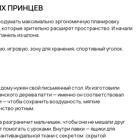
Х ПРИНЦЕВ
родумать максимально эргономичную планировку.
, которые зрительно расширят пространство. И начали
панель из шпона.
ую, игровую, зону для хранения, спортивный уголок.
ждому нужен свой письменный стол. Их изготовили
канского дерева латти — именно он соответствовал
и — чтобы сохранить воздушность, мягкие
анство уютным.
а разграничит мальчишек, чтобы они не мешали друг
т помогать с уроками. Внутри лавки — ящики для
з антивандальной ткани с секретом: скрытой