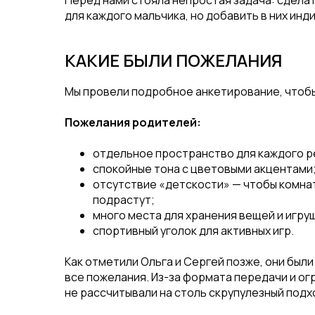
Перед нами стояла непростая задача: сдела
для каждого мальчика, но добавить в них инди
КАКИЕ БЫЛИ ПОЖЕЛАНИЯ
Мы провели подробное анкетирование, чтобы
Пожелания родителей:
отдельное пространство для каждого ре
спокойные тона с цветовыми акцентами
отсутствие «детскости» — чтобы комнат
подрастут;
много места для хранения вещей и игру
спортивный уголок для активных игр.
Как отметили Ольга и Сергей позже, они был
все пожелания. Из-за формата передачи и ог
не рассчитывали на столь скрупулезный подх