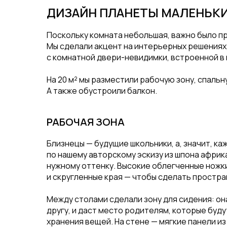
ДИЗАЙН ПЛАНЕТЫ МАЛЕНЬКИ
Поскольку комната небольшая, важно было п
Мы сделали акцент на интерьерных решениях
с комнатной двери-невидимки, встроенной в 
На 20 м² мы разместили рабочую зону, спальн
А также обустроили балкон.
РАБОЧАЯ ЗОНА
Близнецы — будущие школьники, а, значит, ка
по нашему авторскому эскизу из шпона афри
нужному оттенку. Высокие облегченные ножк
и скругленные края — чтобы сделать простр
Между столами сделали зону для сидения: он
другу, и даст место родителям, которые буду
хранения вещей. На стене — мягкие панели и